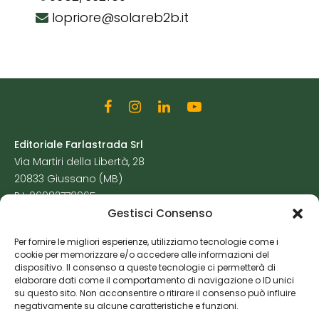
lopriore@solareb2b.it
Editoriale Farlastrada Srl
Via Martiri della Libertà, 28
20833 Giussano (MB)
P.I. 06982770965
Gestisci Consenso
Privacy Policy
Per fornire le migliori esperienze, utilizziamo tecnologie come i
Cookie Policy
cookie per memorizzare e/o accedere alle informazioni del
Risorse Aggiuntive
dispositivo. Il consenso a queste tecnologie ci permetterà di
elaborare dati come il comportamento di navigazione o ID unici
su questo sito. Non acconsentire o ritirare il consenso può influire
negativamente su alcune caratteristiche e funzioni.