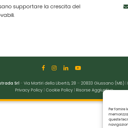
ssano supportare la crescita del
abili.
strada Srl
-
Via Martiri della Libertà, 28
–
20833 Giussano (MB)
|
Privacy Policy
|
Cookie Policy
|
Risorse Aggiuntive
Per fornire
memorizzare
queste tec
navigazione