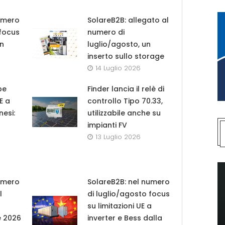
umero
SolareB2B: allegato al
 focus
numero di
in
luglio/agosto, un
inserto sullo storage
14 Luglio 2026
pe
Finder lancia il relè di
UE a
controllo Tipo 70.33,
nesi:
utilizzabile anche su
impianti FV
13 Luglio 2026
umero
SolareB2B: nel numero
l
di luglio/agosto focus
su limitazioni UE a
e 2026
inverter e Bess dalla