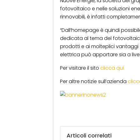
Nuove Energie, la società del gr
fotovoltaico e nelle soluzioni ener
rinnovabili, è infatti completamen
“Dall’homepage è quindi possibi
dedicata al tema del fotovoltaico”
prodotti e ai molteplici vantagg
elettrica può apportare sia a livel
Per visitare il sito
clicca qui
Per altre notizie sull’azienda
clicc
Articoli correlati