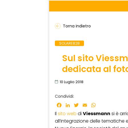
Torna indietro
SOLAREB2B
Sul sito Viess
dedicata al fot
10 Luglio 2018
Condividi:
Facebook
LinkedIn
Twitter
Email
WhatsApp
Il
sito web
di
Viessmann
si è arr
all’integrazione delle tematiche e 