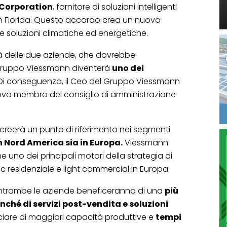
 Corporation
, fornitore di soluzioni intelligenti
 in Florida. Questo accordo crea un nuovo
le soluzioni climatiche ed energetiche.
ità delle due aziende, che dovrebbe
l Gruppo Viessmann diventerà
uno dei
i conseguenza, il Ceo del Gruppo Viessmann
vo membro del consiglio di amministrazione
à creerà un punto di riferimento nei segmenti
n Nord America sia in Europa.
Viessmann
 uno dei principali motori della strategia di
ac residenziale e light commercial in Europa.
 di entrambe le aziende beneficeranno di una
più
hé di servizi post-vendita e soluzioni
ciare di maggiori capacità produttive e
tempi