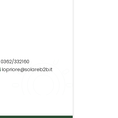
0362/332160
lopriore@solareb2b.it