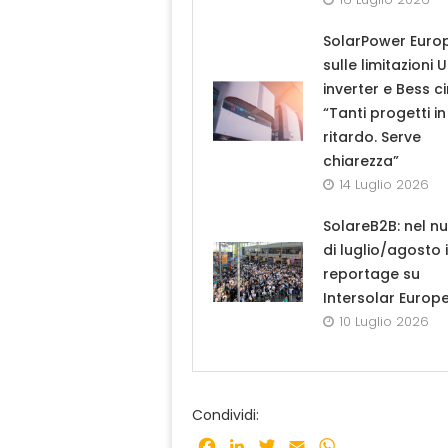
SolarPower Euro
sulle limitazioni 
inverter e Bess ci
“Tanti progetti in
ritardo. Serve
chiarezza”
14 Luglio 2026
SolareB2B: nel n
di luglio/agosto i
reportage su
Intersolar Europ
10 Luglio 2026
Condividi:
Facebook
LinkedIn
Twitter
Email
WhatsApp