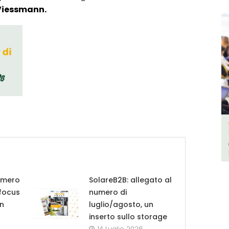
Viessmann.
umero
SolareB2B: allegato al
 focus
numero di
in
luglio/agosto, un
inserto sullo storage
14 Luglio 2026