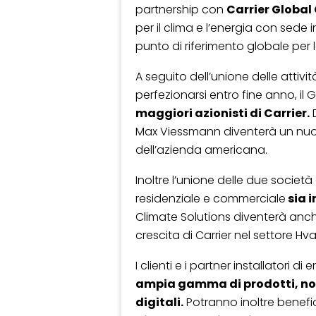
partnership con
Carrier Global
per il clima e l’energia con sede
punto di riferimento globale per 
A seguito dell’unione delle attiv
perfezionarsi entro fine anno, i
maggiori azionisti di Carrier.
D
Max Viessmann diventerà un nuo
dell’azienda americana.
Inoltre l’unione delle due societ
residenziale e commerciale
sia i
Climate Solutions diventerà anche
crescita di Carrier nel settore Hv
I clienti e i partner installatori
ampia gamma di prodotti, nonc
digitali.
Potranno inoltre benefi