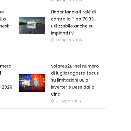
pe
Finder lancia il relè di
UE a
controllo Tipo 70.33,
nesi:
utilizzabile anche su
impianti FV
13 Luglio 2026
umero
SolareB2B: nel numero
l
di luglio/agosto focus
su limitazioni UE a
e 2026
inverter e Bess dalla
Cina
9 Luglio 2026