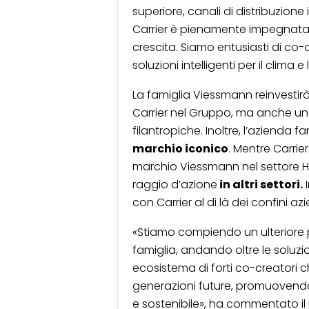
superiore, canali di distribuzione
Carrier è pienamente impegnata 
crescita. Siamo entusiasti di co-c
soluzioni intelligenti per il clima e 
La famiglia Viessmann reinvestirà
Carrier nel Gruppo, ma anche una 
filantropiche. Inoltre, l’azienda f
marchio iconico
. Mentre Carrie
marchio Viessmann nel settore H
raggio d’azione
in altri settori.
I
con Carrier al di là dei confini azi
«Stiamo compiendo un ulteriore p
famiglia, andando oltre le soluz
ecosistema di forti co-creatori c
generazioni future, promuovendo so
e sostenibile», ha commentato il