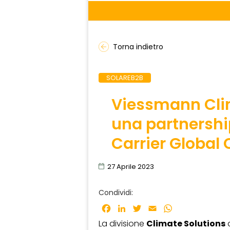
Torna indietro
SOLAREB2B
Viessmann Clim
una partnershi
Carrier Global
27 Aprile 2023
Condividi:
Facebook
LinkedIn
Twitter
Email
WhatsApp
La divisione
Climate Solutions
d