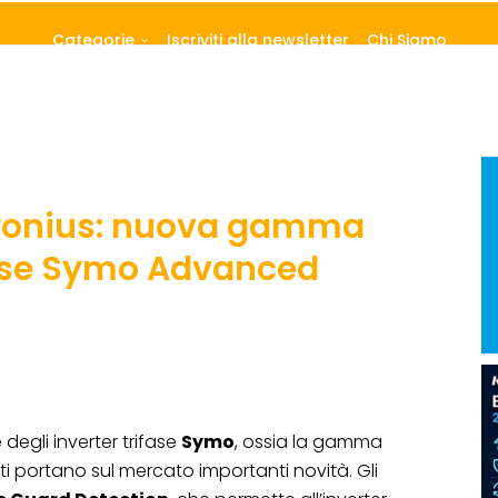
Categorie
Iscriviti alla newsletter
Chi Siamo
Fronius: nuova gamma
ifase Symo Advanced
degli inverter trifase
Symo
, ossia la gamma
tti portano sul mercato importanti novità. Gli