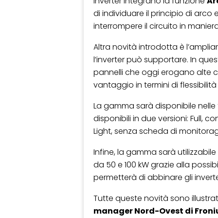
inverter integrano la funzione
Ar
di individuare il principio di arc
interrompere il circuito in manie
Altra novità introdotta è l’ampl
l’inverter può supportare. In qu
pannelli che oggi erogano alte cor
vantaggio in termini di flessibilit
La gamma sarà disponibile nelle
disponibili in due versioni: Full
Light, senza scheda di monitorag
Infine, la gamma sarà utilizzabil
da 50 e 100 kW grazie alla possib
permetterà di abbinare gli inv
Tutte queste novità sono illustra
manager Nord-Ovest di Froniu