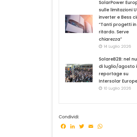
SolarPower Euro
sulle limitazioni 
inverter e Bess ci
“Tanti progetti in
ritardo. Serve
chiarezza”
14 Luglio 2026
SolareB2B: nel n
di luglio/agosto i
reportage su
Intersolar Europ
10 Luglio 2026
Condividi:
Facebook
LinkedIn
Twitter
Email
WhatsApp