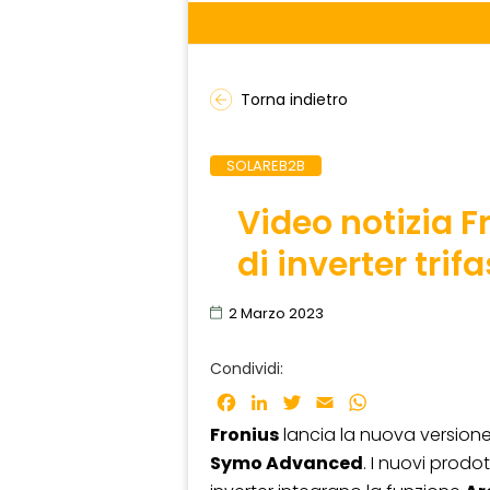
Torna indietro
SOLAREB2B
Video notizia 
di inverter tr
2 Marzo 2023
Condividi:
Facebook
LinkedIn
Twitter
Email
WhatsApp
Fronius
lancia la nuova versione 
Symo Advanced
. I nuovi prodo