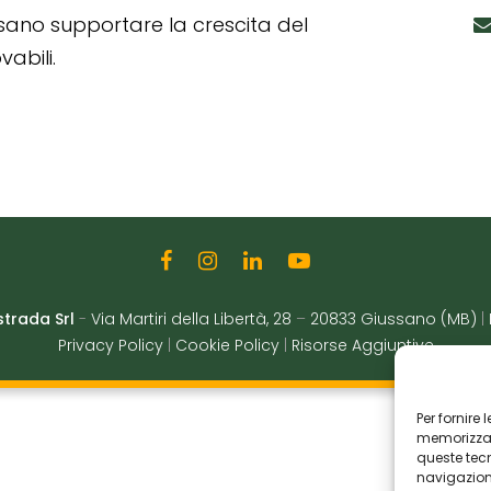
ssano supportare la crescita del
abili.
strada Srl
-
Via Martiri della Libertà, 28
–
20833 Giussano (MB)
|
Privacy Policy
|
Cookie Policy
|
Risorse Aggiuntive
Per fornire
memorizzare
queste tec
navigazione