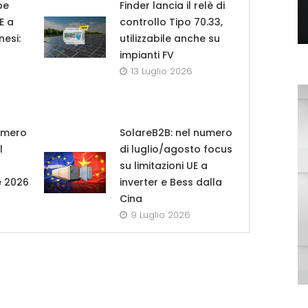
pe
Finder lancia il relè di
UE a
controllo Tipo 70.33,
nesi:
utilizzabile anche su
impianti FV
13 Luglio 2026
umero
SolareB2B: nel numero
l
di luglio/agosto focus
su limitazioni UE a
e 2026
inverter e Bess dalla
Cina
9 Luglio 2026