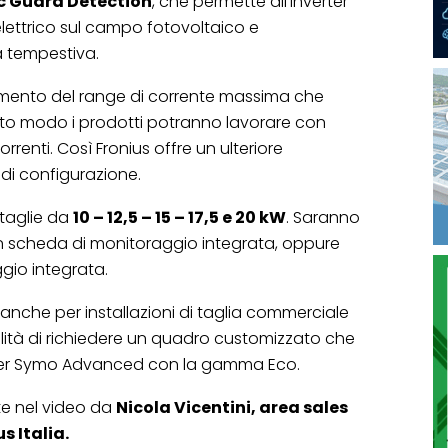
c Guard Detection
, che permette all’inverter
o elettrico sul campo fotovoltaico e
ra tempestiva.
iamento del range di corrente massima che
esto modo i prodotti potranno lavorare con
renti. Così Fronius offre un ulteriore
à di configurazione.
 taglie da
10 – 12,5 – 15 – 17,5 e 20 kW
. Saranno
, con scheda di monitoraggio integrata, oppure
gio integrata.
e anche per installazioni di taglia commerciale
ilità di richiedere un quadro customizzato che
erter Symo Advanced con la gamma Eco.
te nel video da
Nicola Vicentini, area sales
s Italia.