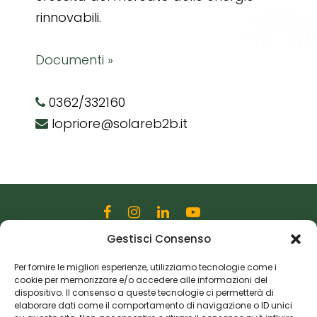
rinnovabili.
Documenti »
0362/332160
lopriore@solareb2b.it
Gestisci Consenso
Editoriale Farlastrada Srl
Via Martiri della Libertà, 28
Per fornire le migliori esperienze, utilizziamo tecnologie come i
cookie per memorizzare e/o accedere alle informazioni del
20833 Giussano (MB)
dispositivo. Il consenso a queste tecnologie ci permetterà di
P.I. 06982770965
elaborare dati come il comportamento di navigazione o ID unici