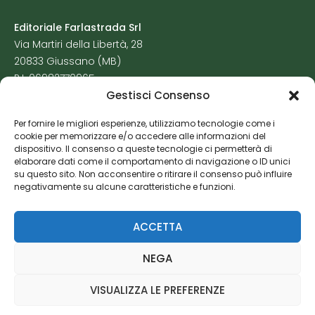
Editoriale Farlastrada Srl
Via Martiri della Libertà, 28
20833 Giussano (MB)
P.I. 06982770965
Gestisci Consenso
Privacy Policy
Per fornire le migliori esperienze, utilizziamo tecnologie come i
Cookie Policy
cookie per memorizzare e/o accedere alle informazioni del
Risorse Aggiuntive
dispositivo. Il consenso a queste tecnologie ci permetterà di
elaborare dati come il comportamento di navigazione o ID unici
su questo sito. Non acconsentire o ritirare il consenso può influire
negativamente su alcune caratteristiche e funzioni.
ACCETTA
NEGA
VISUALIZZA LE PREFERENZE