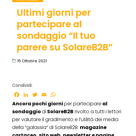
Ultimi giorni per
partecipare al
sondaggio “Il tuo
parere su SolareB2B”
15 Ottobre 2021
Condividi:
Facebook
LinkedIn
Twitter
Email
WhatsApp
Ancora pochi giorni
per partecipare
al
sondaggio
di
SolareB2B
rivolto a tutti i lettori
per valutare il gradimento e l’utilità dei media
della “galassia” di SolareB2B:
magazine
cartaceo, sito web, newsletter e pagine