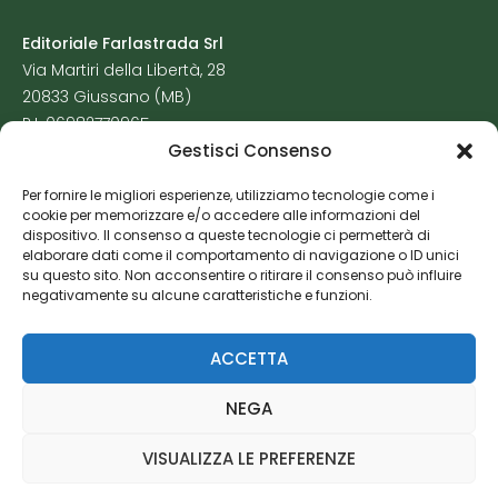
Editoriale Farlastrada Srl
Via Martiri della Libertà, 28
20833 Giussano (MB)
P.I. 06982770965
Gestisci Consenso
Privacy Policy
Per fornire le migliori esperienze, utilizziamo tecnologie come i
Cookie Policy
cookie per memorizzare e/o accedere alle informazioni del
Risorse Aggiuntive
dispositivo. Il consenso a queste tecnologie ci permetterà di
elaborare dati come il comportamento di navigazione o ID unici
su questo sito. Non acconsentire o ritirare il consenso può influire
negativamente su alcune caratteristiche e funzioni.
ACCETTA
NEGA
VISUALIZZA LE PREFERENZE