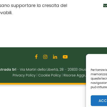
ssano supportare la crescita del
abili.
strada Srl
-
Via Martiri della Libertà, 28
–
20833 Giussano (MB)
|
Per fornire
memorizzare
Privacy Policy
|
Cookie Policy
|
Risorse Aggiuntive
queste tec
navigazione
può influir
ACC