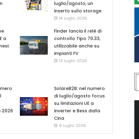
in
luglio/agosto, un
inserto sullo storage
14 Luglio 2026
pe
Finder lancia il relè di
UE a
controllo Tipo 70.33,
nesi:
utilizzabile anche su
impianti FV
13 Luglio 2026
umero
SolareB2B: nel numero
l
di luglio/agosto focus
su limitazioni UE a
e 2026
inverter e Bess dalla
Cina
9 Luglio 2026