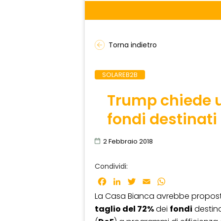
Torna indietro
SOLAREB2B
Trump chiede u
fondi destinati 
2 Febbraio 2018
Condividi:
Facebook
LinkedIn
Twitter
Email
WhatsApp
La Casa Bianca avrebbe proposto
taglio del 72%
dei
fondi
destina