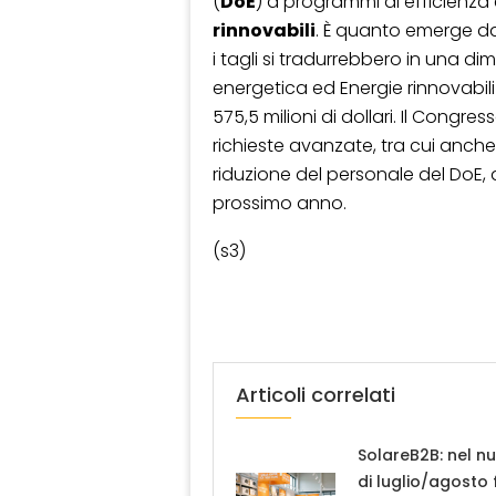
(
DoE
) a programmi di efficienza
rinnovabili
. È quanto emerge da
i tagli si tradurrebbero in una dim
energetica ed Energie rinnovabili d
575,5 milioni di dollari. Il Congr
richieste avanzate, tra cui anche l
riduzione del personale del DoE, d
prossimo anno.
(s3)
Articoli correlati
SolareB2B: nel n
di luglio/agosto