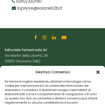
0362/332160
lopriore@solareb2b.it
Editoriale Farlastrada Srl
Via Martiri della Libertà, 28
20833 Giussano (MB)
P.I. 06982770965
Gestisci Consenso
Privacy Policy
Per fornire le migliori esperienze, utilizziamo tecnologie come i
Cookie Policy
cookie per memorizzare e/o accedere alle informazioni del
Risorse Aggiuntive
dispositivo. Il consenso a queste tecnologie ci permetterà di
elaborare dati come il comportamento di navigazione o ID unici
su questo sito. Non acconsentire o ritirare il consenso può influire
negativamente su alcune caratteristiche e funzioni.