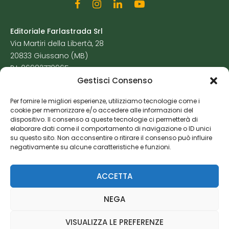
Editoriale Farlastrada Srl
Via Martiri della Libertà, 28
20833 Giussano (MB)
P.I. 06982770965
Gestisci Consenso
Privacy Policy
Per fornire le migliori esperienze, utilizziamo tecnologie come i
Cookie Policy
cookie per memorizzare e/o accedere alle informazioni del
Risorse Aggiuntive
dispositivo. Il consenso a queste tecnologie ci permetterà di
elaborare dati come il comportamento di navigazione o ID unici
su questo sito. Non acconsentire o ritirare il consenso può influire
negativamente su alcune caratteristiche e funzioni.
ACCETTA
NEGA
VISUALIZZA LE PREFERENZE