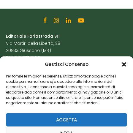
Editoriale Farlastrada Srl
Via Martiri della Libertà, 28
20833 Giussano (MB)
P.I. 06982770965
Gestisci Consenso
Privacy Policy
Per fornire le migliori esperienze, utilizziamo tecnologie come i
Cookie Policy
cookie per memorizzare e/o accedere alle informazioni del
Risorse Aggiuntive
dispositivo. Il consenso a queste tecnologie ci permetterà di
elaborare dati come il comportamento di navigazione o ID unici
su questo sito. Non acconsentire o ritirare il consenso può influire
negativamente su alcune caratteristiche e funzioni.
ACCETTA