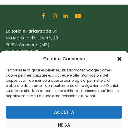
Editoriale Farlastrada Srl
Via Martiri della Libertà, 28
20833 Giussano (MB)
P.I. 06982770965
Gestisci Consenso
Privacy Policy
Per fornire le migliori esperienze, utilizziamo tecnologie come i
Cookie Policy
cookie per memorizzare e/o accedere alle informazioni del
Risorse Aggiuntive
dispositivo. Il consenso a queste tecnologie ci permetterà di
elaborare dati come il comportamento di navigazione o ID unici
su questo sito. Non acconsentire o ritirare il consenso può influire
negativamente su alcune caratteristiche e funzioni.
ACCETTA
NEGA