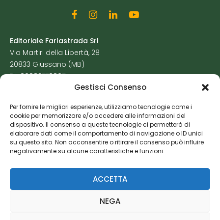
Editoriale Farlastrada Srl
Via Martiri della Libertà, 28
20833 Giussano (MB)
P.I. 06982770965
Gestisci Consenso
Privacy Policy
Per fornire le migliori esperienze, utilizziamo tecnologie come i
Cookie Policy
cookie per memorizzare e/o accedere alle informazioni del
Risorse Aggiuntive
dispositivo. Il consenso a queste tecnologie ci permetterà di
elaborare dati come il comportamento di navigazione o ID unici
su questo sito. Non acconsentire o ritirare il consenso può influire
negativamente su alcune caratteristiche e funzioni.
ACCETTA
NEGA