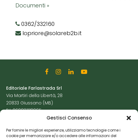
Documenti »
0362/332160
lopriore@solareb2b.it
Editoriale Farlastrada Srl
Via Martiri della Libertà, 28
20833 Giussano (MB)
P.I. 06982770965
Gestisci Consenso
Privacy Policy
Per fornire le migliori esperienze, utilizziamo tecnologie come i
Cookie Policy
cookie per memorizzare e/o accedere alle informazioni del