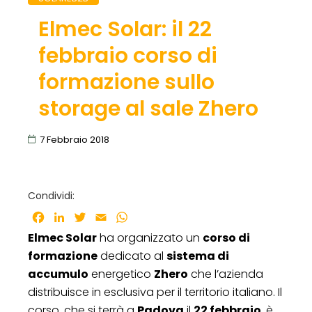
Elmec Solar: il 22
febbraio corso di
formazione sullo
storage al sale Zhero
7 Febbraio 2018
Condividi:
Facebook
LinkedIn
Twitter
Email
WhatsApp
Elmec Solar
ha organizzato un
corso di
formazione
dedicato al
sistema di
accumulo
energetico
Zhero
che l’azienda
distribuisce in esclusiva per il territorio italiano. Il
corso, che si terrà a
Padova
il
22 febbraio
, è