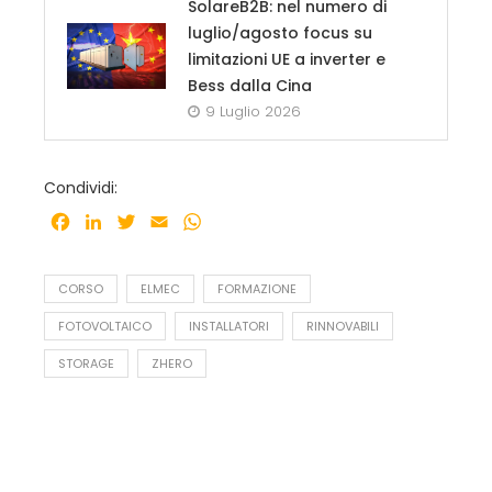
SolareB2B: nel numero di
luglio/agosto focus su
limitazioni UE a inverter e
Bess dalla Cina
9 Luglio 2026
Condividi:
Facebook
LinkedIn
Twitter
Email
WhatsApp
CORSO
ELMEC
FORMAZIONE
FOTOVOLTAICO
INSTALLATORI
RINNOVABILI
STORAGE
ZHERO