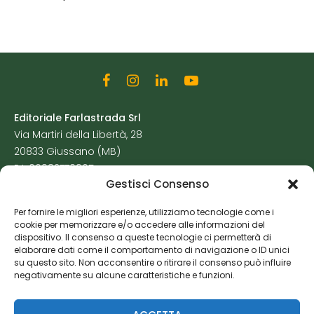
Editoriale Farlastrada Srl
Via Martiri della Libertà, 28
20833 Giussano (MB)
P.I. 06982770965
Gestisci Consenso
Privacy Policy
Per fornire le migliori esperienze, utilizziamo tecnologie come i
Cookie Policy
cookie per memorizzare e/o accedere alle informazioni del
Risorse Aggiuntive
dispositivo. Il consenso a queste tecnologie ci permetterà di
elaborare dati come il comportamento di navigazione o ID unici
su questo sito. Non acconsentire o ritirare il consenso può influire
negativamente su alcune caratteristiche e funzioni.