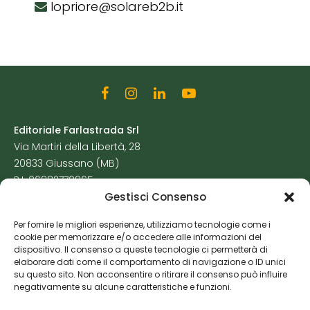
lopriore@solareb2b.it
Editoriale Farlastrada Srl
Via Martiri della Libertà, 28
20833 Giussano (MB)
P.I. 06982770965
Gestisci Consenso
Privacy Policy
Per fornire le migliori esperienze, utilizziamo tecnologie come i
Cookie Policy
cookie per memorizzare e/o accedere alle informazioni del
Risorse Aggiuntive
dispositivo. Il consenso a queste tecnologie ci permetterà di
elaborare dati come il comportamento di navigazione o ID unici
su questo sito. Non acconsentire o ritirare il consenso può influire
negativamente su alcune caratteristiche e funzioni.