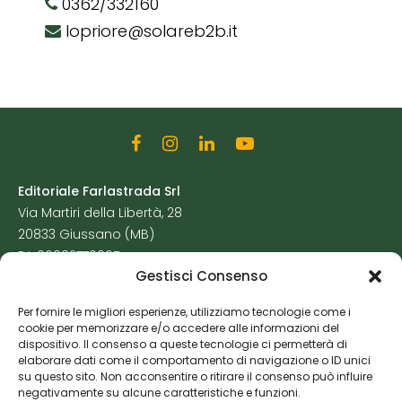
0362/332160
lopriore@solareb2b.it
Editoriale Farlastrada Srl
Via Martiri della Libertà, 28
20833 Giussano (MB)
P.I. 06982770965
Gestisci Consenso
Privacy Policy
Per fornire le migliori esperienze, utilizziamo tecnologie come i
Cookie Policy
cookie per memorizzare e/o accedere alle informazioni del
Risorse Aggiuntive
dispositivo. Il consenso a queste tecnologie ci permetterà di
elaborare dati come il comportamento di navigazione o ID unici
su questo sito. Non acconsentire o ritirare il consenso può influire
negativamente su alcune caratteristiche e funzioni.