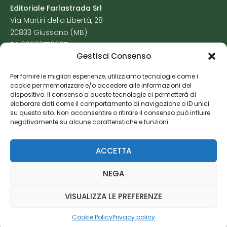
Editoriale Farlastrada Srl
Via Martiri della Libertà, 28
20833 Giussano (MB)
P.I. 06982770965
Gestisci Consenso
Privacy Policy
Per fornire le migliori esperienze, utilizziamo tecnologie come i
Cookie Policy
cookie per memorizzare e/o accedere alle informazioni del
Risorse Aggiuntive
dispositivo. Il consenso a queste tecnologie ci permetterà di
elaborare dati come il comportamento di navigazione o ID unici
su questo sito. Non acconsentire o ritirare il consenso può influire
negativamente su alcune caratteristiche e funzioni.
ACCETTA
NEGA
VISUALIZZA LE PREFERENZE
Cookie Policy
Privacy policy