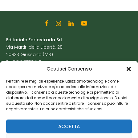
Editoriale Farlastrada Srl
Via Martiri della Libertà, 28
20833 Giussano (MB)
P.I. 06982770965
Gestisci Consenso
Privacy Policy
Per fornire le migliori esperienze, utilizziamo tecnologie come i
Cookie Policy
cookie per memorizzare e/o accedere alle informazioni del
Risorse Aggiuntive
dispositivo. Il consenso a queste tecnologie ci permetterà di
elaborare dati come il comportamento di navigazione o ID unici
su questo sito. Non acconsentire o ritirare il consenso può influire
negativamente su alcune caratteristiche e funzioni.
ACCETTA