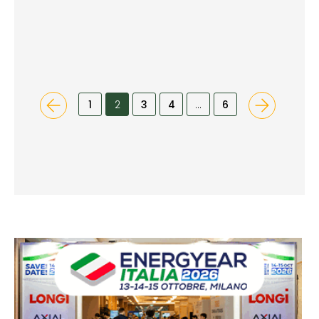
1
2
3
4
…
6