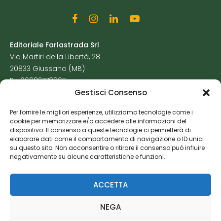
Editoriale Farlastrada Srl
Via Martiri della Libertà, 28
20833 Giussano (MB)
P.I. 06982770965
Gestisci Consenso
Privacy Policy
Per fornire le migliori esperienze, utilizziamo tecnologie come i
Cookie Policy
cookie per memorizzare e/o accedere alle informazioni del
Risorse Aggiuntive
dispositivo. Il consenso a queste tecnologie ci permetterà di
elaborare dati come il comportamento di navigazione o ID unici
su questo sito. Non acconsentire o ritirare il consenso può influire
negativamente su alcune caratteristiche e funzioni.
ACCETTA
NEGA