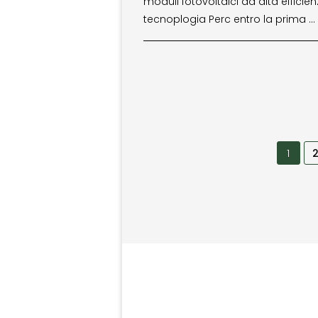
moduli fotovoltaici ad alta efficie
tecnoplogia Perc entro la prima …
1