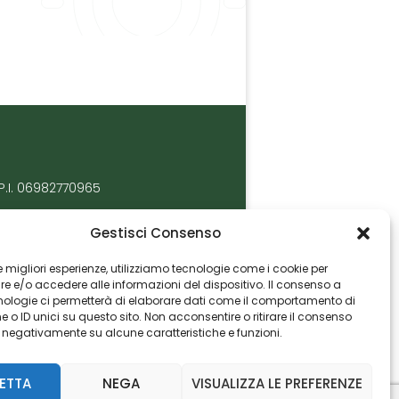
P.I. 06982770965
Gestisci Consenso
 le migliori esperienze, utilizziamo tecnologie come i cookie per
 e/o accedere alle informazioni del dispositivo. Il consenso a
nologie ci permetterà di elaborare dati come il comportamento di
 o ID unici su questo sito. Non acconsentire o ritirare il consenso
e negativamente su alcune caratteristiche e funzioni.
ETTA
NEGA
VISUALIZZA LE PREFERENZE