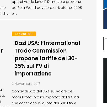
operativo da lunedì 12 marzo e proviene
ione
da SolarWorld dove era arrivato nel 2008
i di …
e …
SOLAREB2B
Dazi USA: l’International
r
Trade Commission
propone tariffe del 30-
a
35% sul FV di
importazione
2 Novembre 2017
un
Condividi:Dazi del 35% sul valore dei
va.
moduli fotovoltaici importati dalla Cina
i
che eccedono la quota dei 500 MW e