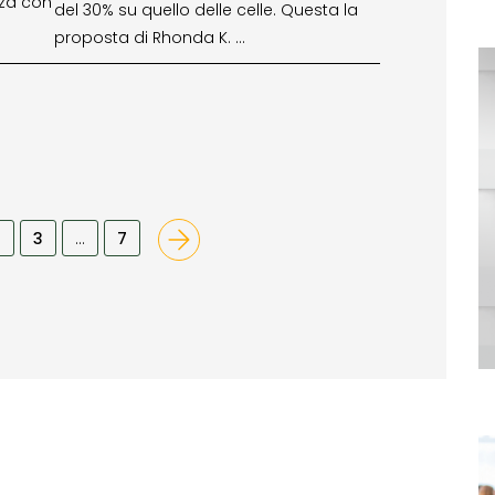
nza con
del 30% su quello delle celle. Questa la
proposta di Rhonda K. …
2
3
…
7