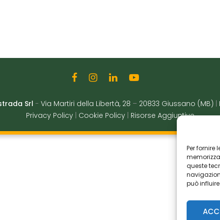
strada Srl
-
Via Martiri della Libertà, 28
–
20833 Giussano (MB)
|
Privacy Policy
|
Cookie Policy
|
Risorse Aggiuntive
Per fornire
memorizzare
queste tec
navigazione
può influir
ACC