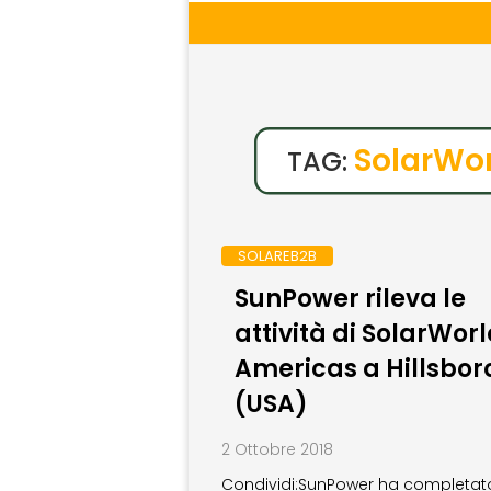
SolarWo
TAG:
SOLAREB2B
SunPower rileva le
attività di SolarWor
Americas a Hillsbor
(USA)
2 Ottobre 2018
Condividi:SunPower ha completat