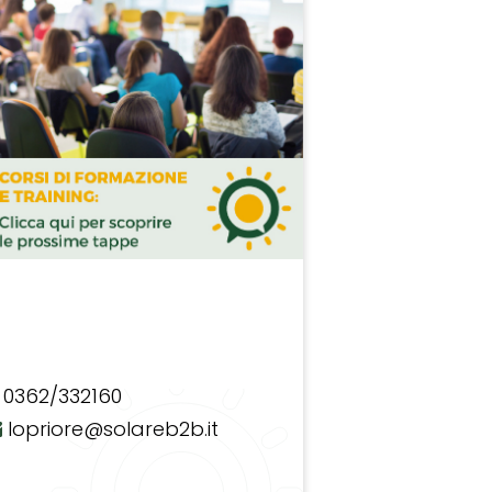
0362/332160
lopriore@solareb2b.it