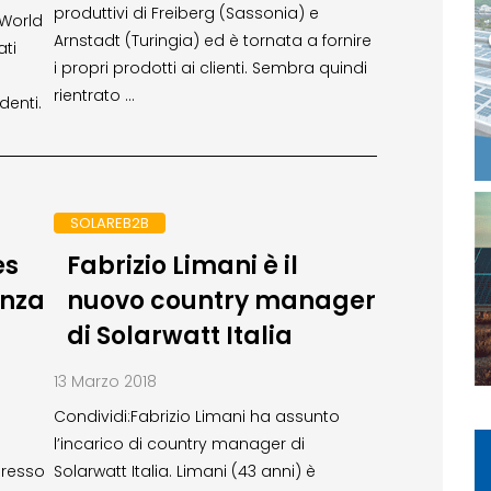
produttivi di Freiberg (Sassonia) e
rWorld
Arnstadt (Turingia) ed è tornata a fornire
ati
i propri prodotti ai clienti. Sembra quindi
rientrato …
denti.
SOLAREB2B
es
Fabrizio Limani è il
anza
nuovo country manager
di Solarwatt Italia
13 Marzo 2018
Condividi:Fabrizio Limani ha assunto
l’incarico di country manager di
presso
Solarwatt Italia. Limani (43 anni) è