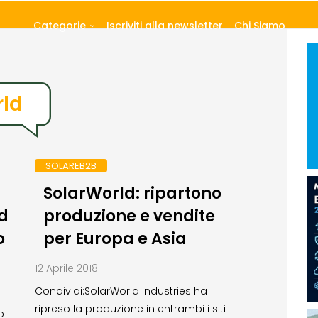
Categorie
Iscriviti alla newsletter
Chi Siamo
rld
SOLAREB2B
SolarWorld: ripartono
ld
produzione e vendite
o
per Europa e Asia
12 Aprile 2018
Condividi:SolarWorld Industries ha
ripreso la produzione in entrambi i siti
o