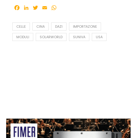
Facebook
LinkedIn
Twitter
Email
WhatsApp
CELLE
CINA
DAZI
IMPORTAZONE
MODULI
SOLARWORLD
SUNIVA
USA