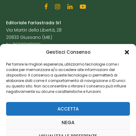
Editoriale Farlastrada Srl
Via Martiri della Libertà, 28
20833 Giussano (MB)
P.I. 06982770965
Gestisci Consenso
Privacy Policy
Per fornire le migliori esperienze, utilizziamo tecnologie come i
Cookie Policy
cookie per memorizzare e/o accedere alle informazioni del
Risorse Aggiuntive
dispositivo. Il consenso a queste tecnologie ci permetterà di
elaborare dati come il comportamento di navigazione o ID unici
su questo sito. Non acconsentire o ritirare il consenso può influire
negativamente su alcune caratteristiche e funzioni.
ACCETTA
NEGA