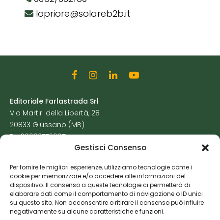
lopriore@solareb2b.it
Editoriale Farlastrada Srl
Via Martiri della Libertà, 28
20833 Giussano (MB)
P.I. 06982770965
Gestisci Consenso
Privacy Policy
Per fornire le migliori esperienze, utilizziamo tecnologie come i
Cookie Policy
cookie per memorizzare e/o accedere alle informazioni del
Risorse Aggiuntive
dispositivo. Il consenso a queste tecnologie ci permetterà di
elaborare dati come il comportamento di navigazione o ID unici
su questo sito. Non acconsentire o ritirare il consenso può influire
negativamente su alcune caratteristiche e funzioni.