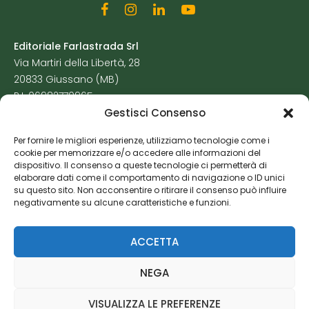
Editoriale Farlastrada Srl
Via Martiri della Libertà, 28
20833 Giussano (MB)
P.I. 06982770965
Gestisci Consenso
Privacy Policy
Per fornire le migliori esperienze, utilizziamo tecnologie come i
Cookie Policy
cookie per memorizzare e/o accedere alle informazioni del
Risorse Aggiuntive
dispositivo. Il consenso a queste tecnologie ci permetterà di
elaborare dati come il comportamento di navigazione o ID unici
su questo sito. Non acconsentire o ritirare il consenso può influire
negativamente su alcune caratteristiche e funzioni.
ACCETTA
NEGA
VISUALIZZA LE PREFERENZE