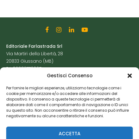
Editoriale Farlastrada Srl
Via Martiri della Libertà, 28
20833 Giussano (MB)
P.I. 06982770965
Gestisci Consenso
Privacy Policy
Per fornire le migliori esperienze, utilizziamo tecnologie come i
Cookie Policy
cookie per memorizzare e/o accedere alle informazioni del
Risorse Aggiuntive
dispositivo. Il consenso a queste tecnologie ci permetterà di
elaborare dati come il comportamento di navigazione o ID unici
su questo sito. Non acconsentire o ritirare il consenso può influire
negativamente su alcune caratteristiche e funzioni.
ACCETTA