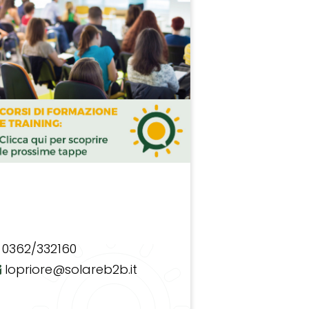
0362/332160
lopriore@solareb2b.it