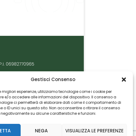
P.I. 06982770965
Gestisci Consenso
 le migliori esperienze, utilizziamo tecnologie come i cookie per
 e/o accedere alle informazioni del dispositivo. Il consenso a
nologie ci permetterà di elaborare dati come il comportamento di
 o ID unici su questo sito. Non acconsentire o ritirare il consenso
e negativamente su alcune caratteristiche e funzioni.
ETTA
NEGA
VISUALIZZA LE PREFERENZE