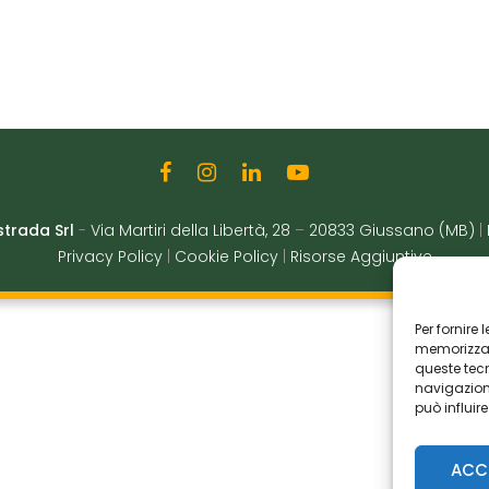
strada Srl
-
Via Martiri della Libertà, 28
–
20833 Giussano (MB)
|
Privacy Policy
|
Cookie Policy
|
Risorse Aggiuntive
Per fornire
memorizzare
queste tec
navigazione
può influir
ACC