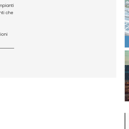
impianti
enti che
ioni