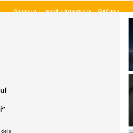
Categorie
Iscriviti alla newsletter
Chi Siamo
ul
i”
 delle