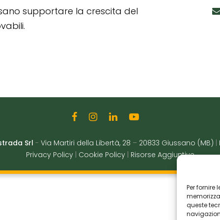
ssano supportare la crescita del
abili.
strada Srl
-
Via Martiri della Libertà, 28
–
20833 Giussano (MB)
|
Privacy Policy
|
Cookie Policy
|
Risorse Aggiuntive
Per fornire
memorizzare
queste tec
navigazione