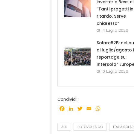
inverter e Bess ci
“Tanti progetti in
ritardo. Serve
chiarezza”
14 Luglio 2026
SolareB2B: nel n
di luglio/agosto i
reportage su
Intersolar Europ
10 Luglio 2026
Condividi:
Facebook
LinkedIn
Twitter
Email
WhatsApp
AES
FOTOVOLTAICO
ITALIA SOLAR