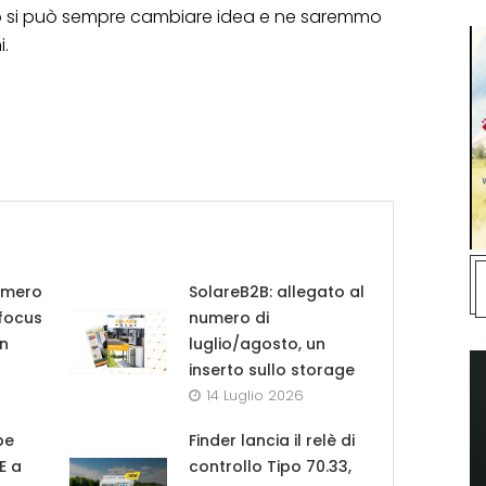
aso si può sempre cambiare idea e ne saremmo
i.
umero
SolareB2B: allegato al
 focus
numero di
in
luglio/agosto, un
inserto sullo storage
14 Luglio 2026
pe
Finder lancia il relè di
UE a
controllo Tipo 70.33,