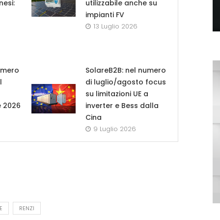
nesi:
utilizzabile anche su
impianti FV
13 Luglio 2026
umero
SolareB2B: nel numero
l
di luglio/agosto focus
su limitazioni UE a
e 2026
inverter e Bess dalla
Cina
9 Luglio 2026
E
RENZI