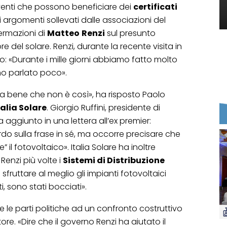
erventi che possono beneficiare dei
certificati
i argomenti sollevati dalle associazioni del
fermazioni di
Matteo
Renzi
sul presunto
del solare. Renzi, durante la recente visita in
to: «Durante i mille giorni abbiamo fatto molto
mo parlato poco».
sa bene che non è così», ha risposto Paolo
talia Solare
. Giorgio Ruffini, presidente di
ha aggiunto in una lettera all’ex premier:
o sulla frase in sé, ma occorre precisare che
il fotovoltaico». Italia Solare ha inoltre
Renzi più volte i
Sistemi di Distribuzione
fruttare al meglio gli impianti fotovoltaici
ti, sono stati bocciati».
e le parti politiche ad un confronto costruttivo
ore. «Dire che il governo Renzi ha aiutato il