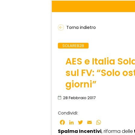
Torna indietro
SOLAREB2B
AES e Italia So
sul FV: “Solo os
giorni”
28 Febbraio 2017
Condividi:
Facebook
LinkedIn
Twitter
Email
WhatsApp
Spalma Incentivi
, riforma delle