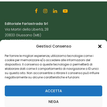
Editoriale Farlastrada Srl
Via Martiri della Libertà, 28
20833 Giussano (MB)
P.I. 06982770965
Gestisci Consenso
Privacy Policy
Per fornire le migliori esperienze, utilizziamo tecnologie come i
Cookie Policy
cookie per memorizzare e/o accedere alle informazioni del
Risorse Aggiuntive
dispositivo. Il consenso a queste tecnologie ci permetterà di
elaborare dati come il comportamento di navigazione o ID unici
su questo sito. Non acconsentire o ritirare il consenso può influire
negativamente su alcune caratteristiche e funzioni.
ACCETTA
NEGA