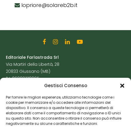
lopriore@solareb2b.it
Editoriale Farlastrada Srl
Via Martiri della Libertà, 28
20833 Giussano (MB)
P.I. 06982770965
Gestisci Consenso
Privacy Policy
Per fornire le migliori esperienze, utilizziamo tecnologie come i
Cookie Policy
cookie per memorizzare e/o accedere alle informazioni del
Risorse Aggiuntive
dispositivo. Il consenso a queste tecnologie ci permetterà di
elaborare dati come il comportamento di navigazione o ID unici
su questo sito. Non acconsentire o ritirare il consenso può influire
negativamente su alcune caratteristiche e funzioni.