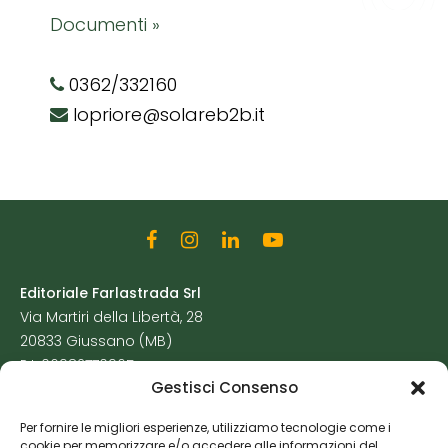
Documenti »
0362/332160
lopriore@solareb2b.it
Editoriale Farlastrada Srl
Via Martiri della Libertà, 28
20833 Giussano (MB)
P.I. 06982770965
Gestisci Consenso
Privacy Policy
Per fornire le migliori esperienze, utilizziamo tecnologie come i
Cookie Policy
cookie per memorizzare e/o accedere alle informazioni del