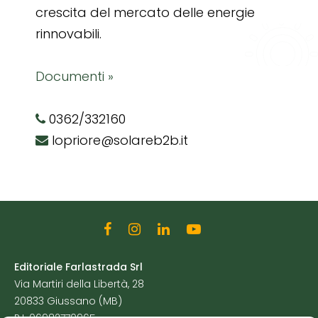
crescita del mercato delle energie
rinnovabili.
Documenti »
0362/332160
lopriore@solareb2b.it
Editoriale Farlastrada Srl
Via Martiri della Libertà, 28
20833 Giussano (MB)
P.I. 06982770965