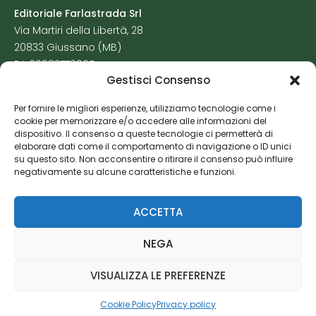
Editoriale Farlastrada Srl
Via Martiri della Libertà, 28
20833 Giussano (MB)
P.I. 06982770965
Gestisci Consenso
Privacy Policy
Per fornire le migliori esperienze, utilizziamo tecnologie come i
Cookie Policy
cookie per memorizzare e/o accedere alle informazioni del
Risorse Aggiuntive
dispositivo. Il consenso a queste tecnologie ci permetterà di
elaborare dati come il comportamento di navigazione o ID unici
su questo sito. Non acconsentire o ritirare il consenso può influire
negativamente su alcune caratteristiche e funzioni.
ACCETTA
NEGA
VISUALIZZA LE PREFERENZE
Cookie Policy
Privacy policy