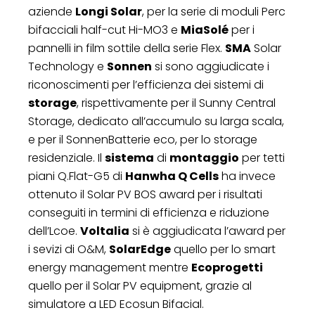
aziende
Longi Solar
, per la serie di moduli Perc
bifacciali half-cut Hi-MO3 e
MiaSolé
per i
pannelli in film sottile della serie Flex.
SMA
Solar
Technology e
Sonnen
si sono aggiudicate i
riconoscimenti per l’efficienza dei sistemi di
storage
, rispettivamente per il Sunny Central
Storage, dedicato all’accumulo su larga scala,
e per il SonnenBatterie eco, per lo storage
residenziale. Il
sistema
di
montaggio
per tetti
piani Q.Flat-G5 di
Hanwha Q Cells
ha invece
ottenuto il Solar PV BOS award per i risultati
conseguiti in termini di efficienza e riduzione
dell’Lcoe.
Voltalia
si è aggiudicata l’award per
i sevizi di O&M,
SolarEdge
quello per lo smart
energy management mentre
Ecoprogetti
quello per il Solar PV equipment, grazie al
simulatore a LED Ecosun Bifacial.