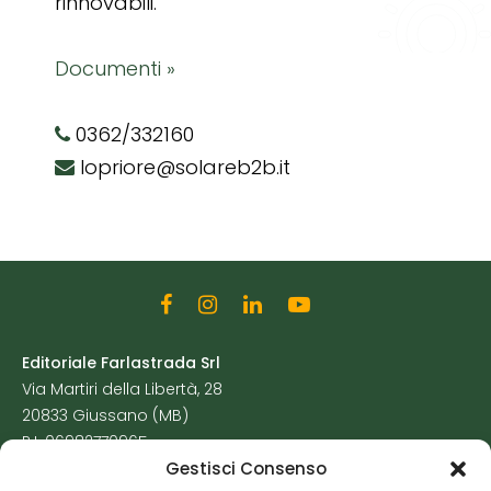
rinnovabili.
Documenti »
0362/332160
lopriore@solareb2b.it
Editoriale Farlastrada Srl
Via Martiri della Libertà, 28
20833 Giussano (MB)
P.I. 06982770965
Gestisci Consenso