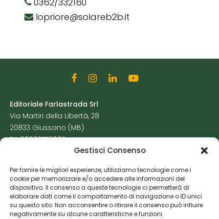
0362/332160
lopriore@solareb2b.it
Editoriale Farlastrada Srl
Via Martiri della Libertà, 28
20833 Giussano (MB)
P.I. 06982770965
Gestisci Consenso
Privacy Policy
Per fornire le migliori esperienze, utilizziamo tecnologie come i
Cookie Policy
cookie per memorizzare e/o accedere alle informazioni del
Risorse Aggiuntive
dispositivo. Il consenso a queste tecnologie ci permetterà di
elaborare dati come il comportamento di navigazione o ID unici
su questo sito. Non acconsentire o ritirare il consenso può influire
negativamente su alcune caratteristiche e funzioni.