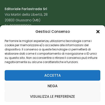
Editoriale Farlastrada Srl
Via Martiri della Libertà, 28
20833 Giussano (MB)
P.I. 06982770965
Gestisci Consenso
Privacy Policy
Per fornire le migliori esperienze, utilizziamo tecnologie come i
Cookie Policy
cookie per memorizzare e/o accedere alle informazioni del
Risorse Aggiuntive
dispositivo. Il consenso a queste tecnologie ci permetterà di
elaborare dati come il comportamento di navigazione o ID unici
su questo sito. Non acconsentire o ritirare il consenso può influire
negativamente su alcune caratteristiche e funzioni.
ACCETTA
NEGA
VISUALIZZA LE PREFERENZE