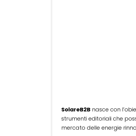
SolareB2B
nasce con l’obiet
strumenti editoriali che po
mercato delle energie rinnov