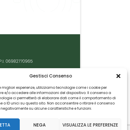
P.I. 06982770965
Gestisci Consenso
 le migliori esperienze, utilizziamo tecnologie come i cookie per
 e/o accedere alle informazioni del dispositivo. Il consenso a
nologie ci permetterà di elaborare dati come il comportamento di
 o ID unici su questo sito. Non acconsentire o ritirare il consenso
e negativamente su alcune caratteristiche e funzioni.
ETTA
NEGA
VISUALIZZA LE PREFERENZE