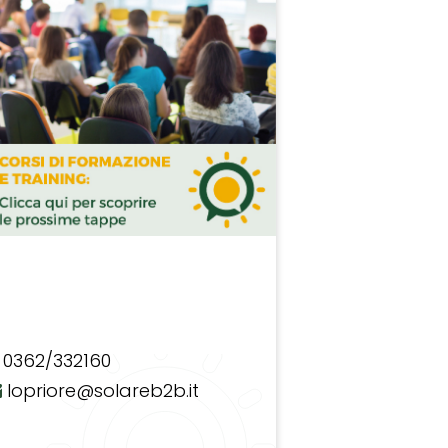
0362/332160
lopriore@solareb2b.it