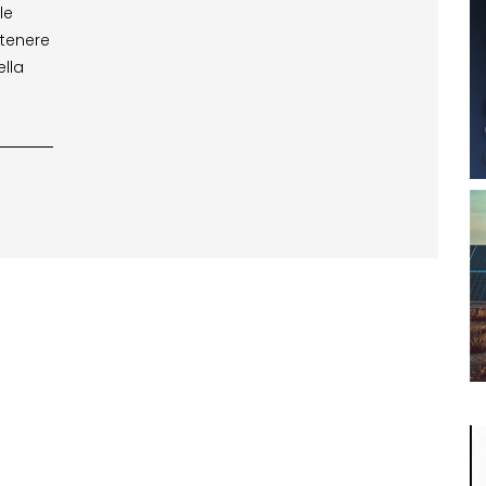
le
 tenere
ella