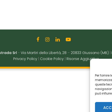
strada Srl
-
Via Martiri della Libertà, 28
–
20833 Giussano (MB)
|
Privacy Policy
|
Cookie Policy
|
Risorse Aggiuntive
Per fornire
memorizzare
queste tec
navigazione
può influir
ACC