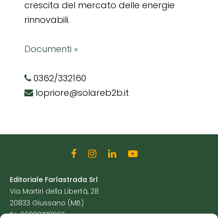
crescita del mercato delle energie
rinnovabili.
Documenti »
0362/332160
lopriore@solareb2b.it
Editoriale Farlastrada Srl
Via Martiri della Libertà, 28
20833 Giussano (MB)
P.I. 06982770965