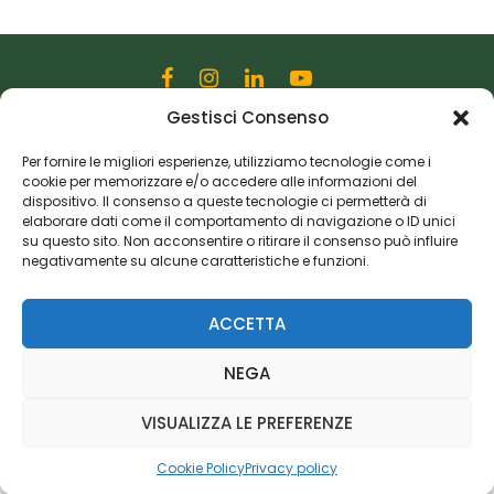
Gestisci Consenso
Editoriale Farlastrada Srl
Per fornire le migliori esperienze, utilizziamo tecnologie come i
Via Martiri della Libertà, 28
cookie per memorizzare e/o accedere alle informazioni del
20833 Giussano (MB)
dispositivo. Il consenso a queste tecnologie ci permetterà di
P.I. 06982770965
elaborare dati come il comportamento di navigazione o ID unici
su questo sito. Non acconsentire o ritirare il consenso può influire
negativamente su alcune caratteristiche e funzioni.
Privacy Policy
Cookie Policy
Risorse Aggiuntive
ACCETTA
NEGA
VISUALIZZA LE PREFERENZE
Cookie Policy
Privacy policy