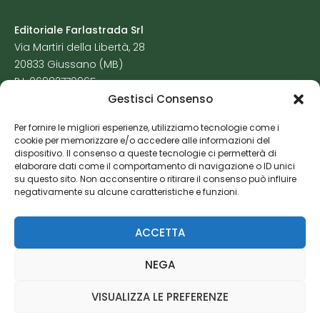
Editoriale Farlastrada Srl
Via Martiri della Libertà, 28
20833 Giussano (MB)
P.I. 06982770965
Gestisci Consenso
Privacy Policy
Per fornire le migliori esperienze, utilizziamo tecnologie come i
Cookie Policy
cookie per memorizzare e/o accedere alle informazioni del
Risorse Aggiuntive
dispositivo. Il consenso a queste tecnologie ci permetterà di
elaborare dati come il comportamento di navigazione o ID unici
su questo sito. Non acconsentire o ritirare il consenso può influire
negativamente su alcune caratteristiche e funzioni.
ACCETTA
NEGA
VISUALIZZA LE PREFERENZE