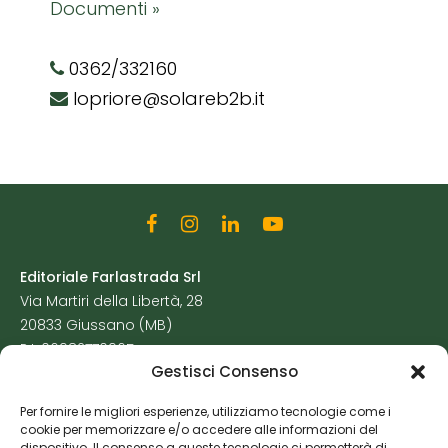
Documenti »
0362/332160
lopriore@solareb2b.it
Editoriale Farlastrada Srl
Via Martiri della Libertà, 28
20833 Giussano (MB)
P.I. 06982770965
Gestisci Consenso
Privacy Policy
Per fornire le migliori esperienze, utilizziamo tecnologie come i
Cookie Policy
cookie per memorizzare e/o accedere alle informazioni del
Risorse Aggiuntive
dispositivo. Il consenso a queste tecnologie ci permetterà di