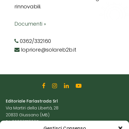
rinnovabili.
Documenti »
0362/332160
lopriore@solareb2b.it
Editoriale Farlastrada Srl
Via Martiri della Libertà, 28
20833 Giussano (MB)
P.I. 06982770965
Gestisci Consenso