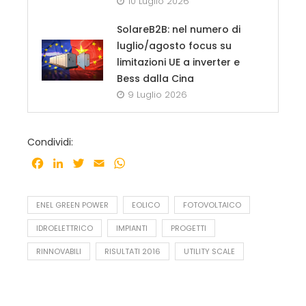
10 Luglio 2026
SolareB2B: nel numero di
luglio/agosto focus su
limitazioni UE a inverter e
Bess dalla Cina
9 Luglio 2026
Condividi:
Facebook
LinkedIn
Twitter
Email
WhatsApp
ENEL GREEN POWER
EOLICO
FOTOVOLTAICO
IDROELETTRICO
IMPIANTI
PROGETTI
RINNOVABILI
RISULTATI 2016
UTILITY SCALE