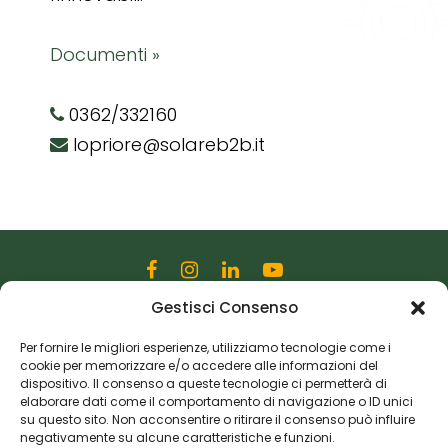
Documenti »
0362/332160
lopriore@solareb2b.it
Gestisci Consenso
Editoriale Farlastrada Srl
Via Martiri della Libertà, 28
Per fornire le migliori esperienze, utilizziamo tecnologie come i
cookie per memorizzare e/o accedere alle informazioni del
20833 Giussano (MB)
dispositivo. Il consenso a queste tecnologie ci permetterà di
P.I. 06982770965
elaborare dati come il comportamento di navigazione o ID unici
su questo sito. Non acconsentire o ritirare il consenso può influire
negativamente su alcune caratteristiche e funzioni.
Privacy Policy