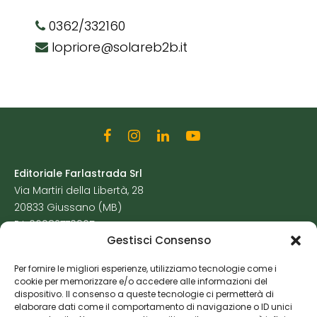
0362/332160
lopriore@solareb2b.it
Editoriale Farlastrada Srl
Via Martiri della Libertà, 28
20833 Giussano (MB)
P.I. 06982770965
Gestisci Consenso
Privacy Policy
Per fornire le migliori esperienze, utilizziamo tecnologie come i
Cookie Policy
cookie per memorizzare e/o accedere alle informazioni del
Risorse Aggiuntive
dispositivo. Il consenso a queste tecnologie ci permetterà di
elaborare dati come il comportamento di navigazione o ID unici