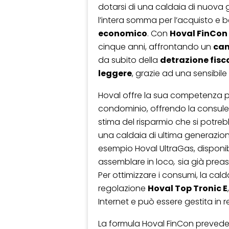
dotarsi di una caldaia di nuova
l’intera somma per l’acquisto e 
economico
. Con
Hoval FinCon
cinque anni, affrontando un
can
da subito della
detrazione fisc
leggere
, grazie ad una sensibile
Hoval offre la sua competenza per
condominio, offrendo la consulen
stima del risparmio che si potre
una caldaia di ultima generazio
esempio Hoval UltraGas, disponib
assemblare in loco
,
sia già pre
Per ottimizzare i consumi, la cal
regolazione
Hoval Top Tronic E
Internet e può essere gestita in
La formula Hoval FinCon prevede 