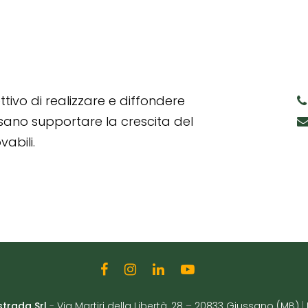
tivo di realizzare e diffondere
ssano supportare la crescita del
abili.
strada Srl
-
Via Martiri della Libertà, 28
–
20833 Giussano (MB)
|