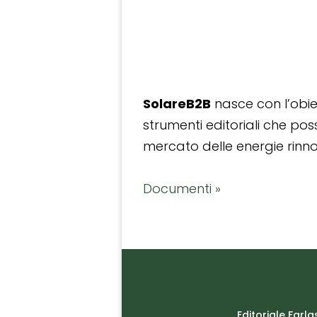
SolareB2B
nasce con l’obiet
strumenti editoriali che po
mercato delle energie rinnov
Documenti »
Editoriale Farla