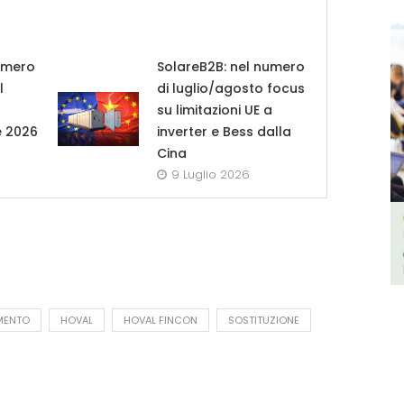
umero
SolareB2B: nel numero
l
di luglio/agosto focus
su limitazioni UE a
e 2026
inverter e Bess dalla
Cina
9 Luglio 2026
MENTO
HOVAL
HOVAL FINCON
SOSTITUZIONE