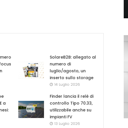
umero
SolareB2B: allegato al
 focus
numero di
in
luglio/agosto, un
inserto sullo storage
14 Luglio 2026
pe
Finder lancia il relè di
UE a
controllo Tipo 70.33,
nesi:
utilizzabile anche su
impianti FV
13 Luglio 2026