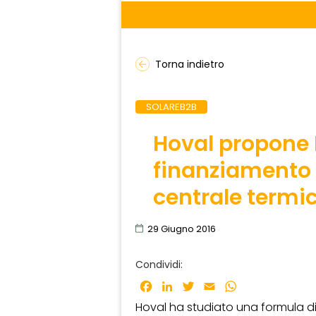
Torna indietro
SOLAREB2B
Hoval propone F
finanziamento p
centrale termi
29 Giugno 2016
Condividi:
Facebook
LinkedIn
Twitter
Email
WhatsApp
Hoval ha studiato una formula d