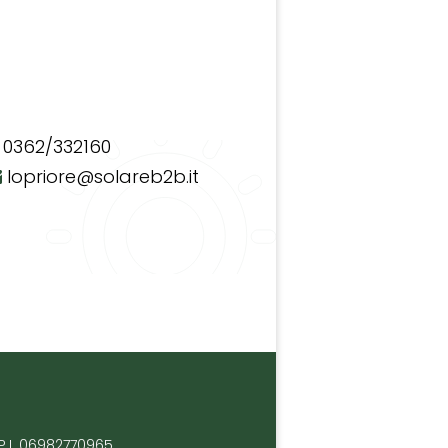
0362/332160
lopriore@solareb2b.it
P.I. 06982770965