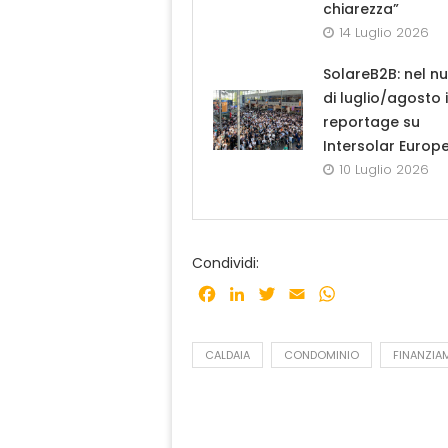
chiarezza”
14 Luglio 2026
SolareB2B: nel n
di luglio/agosto i
reportage su
Intersolar Europ
10 Luglio 2026
Condividi:
Facebook
LinkedIn
Twitter
Email
WhatsApp
CALDAIA
CONDOMINIO
FINANZIA