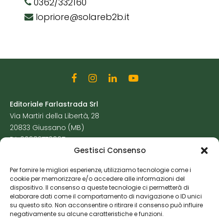
0362/332160
lopriore@solareb2b.it
Editoriale Farlastrada Srl
Via Martiri della Libertà, 28
20833 Giussano (MB)
P.I. 06982770965
Gestisci Consenso
Privacy Policy
Per fornire le migliori esperienze, utilizziamo tecnologie come i
Cookie Policy
cookie per memorizzare e/o accedere alle informazioni del
Risorse Aggiuntive
dispositivo. Il consenso a queste tecnologie ci permetterà di
elaborare dati come il comportamento di navigazione o ID unici
su questo sito. Non acconsentire o ritirare il consenso può influire
negativamente su alcune caratteristiche e funzioni.