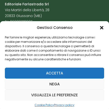
Editoriale Farlastrada Srl
Via Martiri della Libertà, 28
20833 Giussano (MB)
P.I. 06982770965
Gestisci Consenso
Privacy Policy
Per fornire le migliori esperienze, utilizziamo tecnologie come i
Cookie Policy
cookie per memorizzare e/o accedere alle informazioni del
Risorse Aggiuntive
dispositivo. Il consenso a queste tecnologie ci permetterà di
elaborare dati come il comportamento di navigazione o ID unici
su questo sito. Non acconsentire o ritirare il consenso può influire
negativamente su alcune caratteristiche e funzioni.
ACCETTA
NEGA
VISUALIZZA LE PREFERENZE
Cookie Policy
Privacy policy