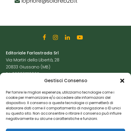
lopriore@solareb2b.it
Editoriale Farlastrada Srl
Via Martiri della Libertà, 28
20833 Giussano (MB)
P.I. 06982770965
Gestisci Consenso
Privacy Policy
Per fornire le migliori esperienze, utilizziamo tecnologie come i
Cookie Policy
cookie per memorizzare e/o accedere alle informazioni del
Risorse Aggiuntive
dispositivo. Il consenso a queste tecnologie ci permetterà di
elaborare dati come il comportamento di navigazione o ID unici
su questo sito. Non acconsentire o ritirare il consenso può influire
negativamente su alcune caratteristiche e funzioni.