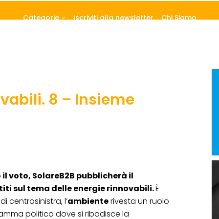
Categorie
Iscriviti alla newsletter
Chi Siamo
ovabili. 8 – Insieme
 il voto, SolareB2B pubblicherà il
ti sul tema delle energie rinnovabili.
È
i centrosinistra, l’
ambiente
rivesta un ruolo
ramma politico dove si ribadisce la