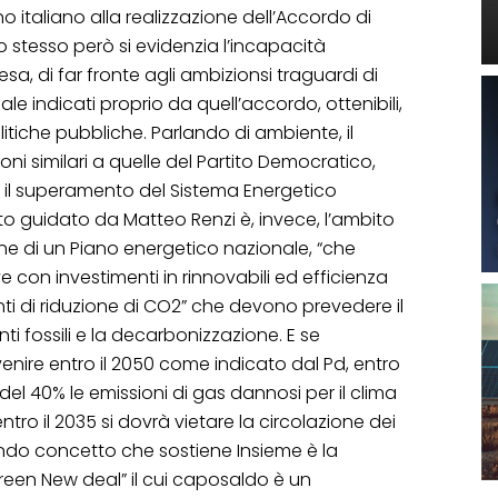
 italiano alla realizzazione dell’Accordo di
o stesso però si evidenzia l’incapacità
sa, di far fronte agli ambizionsi traguardi di
le indicati proprio da quell’accordo, ottenibili,
tiche pubbliche. Parlando di ambiente, il
ni similari a quelle del Partito Democratico,
is il superamento del Sistema Energetico
ito guidato da Matteo Renzi è, invece, l’ambito
ione di un Piano energetico nazionale, “che
ve con investimenti in rinnovabili ed efficienza
nti di riduzione di CO2” che devono prevedere il
i fossili e la decarbonizzazione. E se
nire entro il 2050 come indicato dal Pd, entro
del 40% le emissioni di gas dannosi per il clima
 entro il 2035 si dovrà vietare la circolazione dei
ndo concetto che sostiene Insieme è la
Green New deal” il cui caposaldo è un