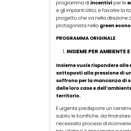
programma di
incentivi
per le
e
e gli impianti idrici, e favorire la ridu
progetto che va nella direzione d
protagonista nella
green econ
PROGRAMMA ORIGINALE
INSIEME PER AMBIENTE E
Insieme vuole rispondere alle ri
sottoposti alla pressione di 
soffrono per la mancanza di se
delle loro case e dell’ambient
territorio.
È urgente predisporre un censimen
subito le bonifiche, da finanzia
necessario processi di riconvers