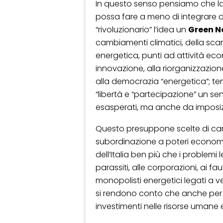
In questo senso pensiamo che l
possa fare a meno di integrare 
“rivoluzionario” l’idea un
Green N
cambiamenti climatici, della scar
energetica, punti ad attività eco
innovazione, alla riorganizzazione
alla democrazia “energetica”; te
“libertà e “partecipazione” un se
esasperati, ma anche da imposizi
Questo presuppone scelte di cam
subordinazione a poteri economi
dell’Italia ben più che i problemi
parassiti, alle corporazioni, ai fa
monopolisti energetici legati a ve
si rendono conto che anche per 
investimenti nelle risorse umane 