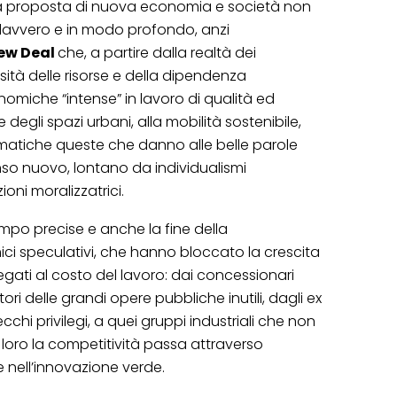
a proposta di nuova economia e società non
davvero e in modo profondo, anzi
ew Deal
che, a partire dalla realtà dei
sità delle risorse e della dipendenza
nomiche “intense” in lavoro di qualità ed
 degli spazi urbani, alla mobilità sostenibile,
matiche queste che danno alle belle parole
nso nuovo, lontano da individualismi
oni moralizzatrici.
po precise e anche la fine della
ci speculativi, che hanno bloccato la crescita
 legati al costo del lavoro: dai concessionari
utori delle grandi opere pubbliche inutili, dagli ex
cchi privilegi, a quei gruppi industriali che non
loro la competitività passa attraverso
e nell’innovazione verde.