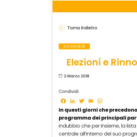
Torna indietro
SOLAREB2B
Elezioni e Rinn
2 Marzo 2018
Condividi:
Facebook
LinkedIn
Twitter
Email
WhatsApp
In questi giorni che precedono
programma dei principali parti
indubbio che per Insieme, la lista d
centrale all’interno del suo prog