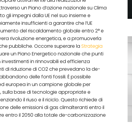
tecipare attivamente alla realizzazione
attraverso un Piano d’azione nazionale su Clima
 gli impegni dalla UE nel suo insieme e
piamente insufficienti a garantire che l’UE
l’aumento del riscaldamento globale entro 2° e
a vera rivoluzione energetica, e a promuoverla
iche pubbliche. Occorre superare la
Strategia
uare un Piano Energetico nazionale che punti
 investimenti in rinnovabili ed efficienza
nti di riduzione di CO2 che prevedano la de-
bbandono delle fonti fossili. È possibile
 ed europea in un campione globale per
, sulla base di tecnologie appropriate e
otenziando il riuso e il riciclo. Questo richiede di
ione delle emissioni di gas climalteranti entro il
ivare entro il 2050 alla totale de-carbonizzazione