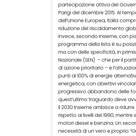
partecipazione attiva del Governo
Parigi del dicembre 2015. Al temp
dell’Unione Europea, Italia compre
riduzione del riscaldamento globa
invece, secondo Insieme, con poli
programma della lista è su posizio
ma con delle specificità, in prim
Nazionale (SEN) – che per il part
di azione prioritario – e l’attuaz
punti al 100% di energie alternati
energetica, con obiettivi vincola
progressivo abbandono delle font
quest’ultimo traguardo deve avve
il 2030 Insieme ambisce a ridurre 
rispetto ai livelli del 1990, mentre
motori diesel e benzina. Un seco
necessità di un vero e proprio “