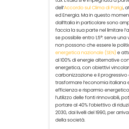
tax. L’Italia si è impegnata a par
dell’
Accordo sul Clima di Parigi
, 
ed Energia. Ma in questo momento
dall’Italia in particolare sono am
faccia la sua parte nel limitare 
se possibile entro 1,5°: serve un
non possono che essere le polit
energetica nazionale (SEN)
e att
al 100% di energie alternative con
energetica, con obiettivi vincola
carbonizzazione e il progressivo a
trasformare l’economia italiana
efficienza e risparmio energetico
l’utilizzo delle fonti rinnovabili, p
portare al 40% l’obiettivo di riduz
2030, dai livelli del 1990, per arr
della società.