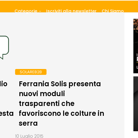
Categorie
Iscriviti alla newsletter
Chi Siamo
SOLAREB2B
dio
Ferrania Solis presenta
nuovi moduli
trasparenti che
esta
favoriscono le colture in
serra
10 Luglio 2015