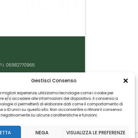
P.I. 06982770965
Gestisci Consenso
 le migliori esperienze, utilizziamo tecnologie come i cookie per
 e/o accedere alle informazioni del dispositivo. Il consenso a
nologie ci permetterà di elaborare dati come il comportamento di
 o ID unici su questo sito. Non acconsentire o ritirare il consenso
e negativamente su alcune caratteristiche e funzioni.
ETTA
NEGA
VISUALIZZA LE PREFERENZE