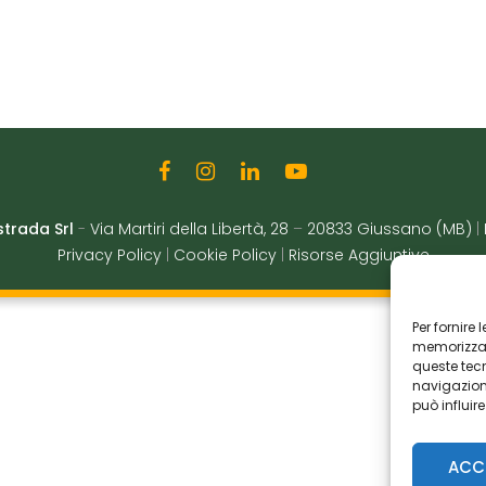
strada Srl
-
Via Martiri della Libertà, 28
–
20833 Giussano (MB)
|
Privacy Policy
|
Cookie Policy
|
Risorse Aggiuntive
Per fornire
memorizzare
queste tec
navigazione
può influir
ACC