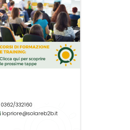
0362/332160
lopriore@solareb2b.it