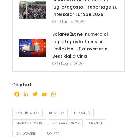
luglio/agosto il reportage su
Intersolar Europe 2026
10 Luglio 2026
SolareB2B: nel numero di
luglio/agosto focus su
limitazioni UE a inverter e
Bess dalla Cina
9 Luglio 2026
Condividi:
Facebook
LinkedIn
Twitter
Email
WhatsApp
BOCHICCHIO
DE NITTO
FERRANIA
FERRANIA SOLIS
FOTOVOLTAICO
MODULI
RINNOVABILI
SOLARE