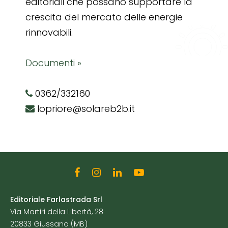
editoriali che possano supportare la
crescita del mercato delle energie
rinnovabili.
Documenti »
0362/332160
lopriore@solareb2b.it
Editoriale Farlastrada Srl
Via Martiri della Libertà, 28
20833 Giussano (MB)